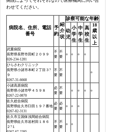
病院によってそれぞれなので医療機関に問い合
わせてください。
診察可能な年齢
紹
18
病院名、住所、電話
予
小
中
高
介
歳
幼
番号
約
学
学
校
状
以
児
生
生
生
上
武重病院
不
不
長野県長野市田町２０９９
○
○
○
○
要
要
026-234-1281
ひらさわクリニック
長野県小諸市本町２丁目３?
不
不
○
９
要
要
0267-31-6668
小諸高原病院
必
不
長野県小諸市甲４５９８
○
○
○
○
要
要
0267-22-0870
佐久総合病院
必
必
長野県佐久市臼田１９７番地
○
○
○
要
要
0267-82-3131
佐久市立国保浅間総合病院
長野県佐久市岩村田１８６
不
不
○
○
２?１
要
要
0267-67-2295