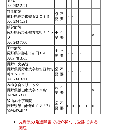
６?１
026-292-2261
竹重病院
必
不
長野県長野市鶴賀２０９９
○
○
要
要
026-234-1281
鶴賀病院
長野県長野市鶴賀居町１７５
不
不
○
０
要
要
026-243-7600
田中病院
不
不
長野県伊那市下新田3193
○
○
○
要
要
0265-78-3555
長野中央病院
長野県長野市大字鶴賀西鶴賀
必
不
○
○
○
町１５７０
要
要
026-234-3211
みゆき会クリニック
必
不
長野県飯山市大字下木島9
○
要
要
0269-81-3850
飯山赤十字病院
必
不
長野県飯山市飯山２２６?１
○
○
○
○
○
要
要
0269-62-4195
長野県の発達障害で紹介状なし受診できる
病院