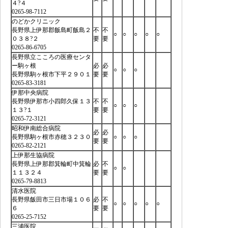
４?４
0265-98-7112
のどかクリニック
長野県上伊那郡飯島町飯島２
不
不
○
○
○
○
○
０３８?２
要
要
0265-86-6705
長野県立こころの医療センタ
ー駒ヶ根
必
必
○
○
○
長野県駒ヶ根市下平２９０１
要
要
0265-83-3181
伊那中央病院
長野県伊那市小四郎久保１３
不
不
○
○
○
１３?１
要
要
0265-72-3121
昭和伊南総合病院
必
必
長野県駒ヶ根市赤穂３２３０
○
○
○
要
要
0265-82-2121
上伊那生協病院
長野県上伊那郡箕輪町中箕輪
必
不
○
○
１１３２４
要
要
0265-79-8813
清水医院
長野県飯田市三日市場１０６
必
不
○
○
○
○
○
６
要
要
0265-25-7152
三浦医院