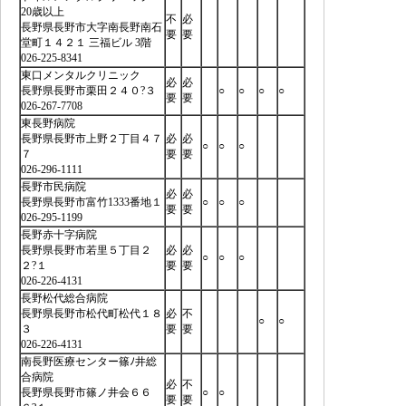
20歳以上
不
必
長野県長野市大字南長野南石
要
要
堂町１４２１ 三福ビル 3階
026-225-8341
東口メンタルクリニック
必
必
長野県長野市栗田２４０?３
○
○
○
○
要
要
026-267-7708
東長野病院
長野県長野市上野２丁目４７
必
必
○
○
○
７
要
要
026-296-1111
長野市民病院
必
必
長野県長野市富竹1333番地１
○
○
○
要
要
026-295-1199
長野赤十字病院
長野県長野市若里５丁目２
必
必
○
○
○
２?１
要
要
026-226-4131
長野松代総合病院
長野県長野市松代町松代１８
必
不
○
○
３
要
要
026-226-4131
南長野医療センター篠ﾉ井総
合病院
必
不
長野県長野市篠ノ井会６６
○
○
要
要