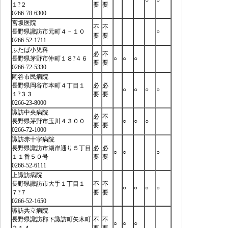
１?２
要
要
0266-78-6300
宮坂医院
不
不
長野県諏訪市元町４－１０
○
要
要
0266-52-1711
ふたば小児科
必
不
長野県茅野市仲町１８?４６
○
○
○
要
要
0266-72-5330
岡谷市民病院
長野県岡谷市本町４丁目１
必
必
○
○
○
○
１?３３
要
要
0266-23-8000
諏訪中央病院
必
不
長野県茅野市玉川４３００
○
○
○
要
要
0266-72-1000
諏訪赤十字病院
長野県諏訪市湖岸通り５丁目
必
必
○
○
○
１１番５０号
要
要
0266-52-6111
上諏訪病院
長野県諏訪市大手１丁目１
不
不
○
○
○
○
７?７
要
要
0266-52-1650
諏訪共立病院
長野県諏訪郡下諏訪町矢木町
不
不
○
○
○
２１４
要
要