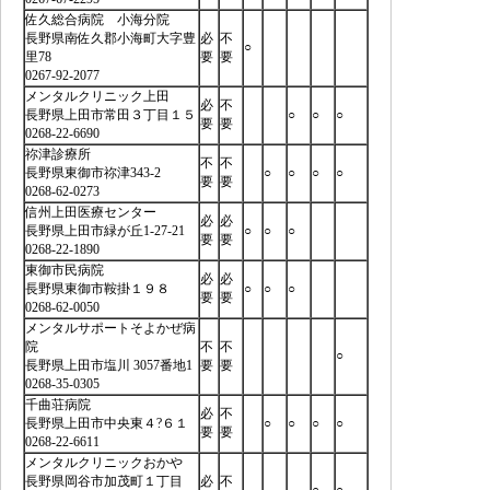
佐久総合病院 小海分院
長野県南佐久郡小海町大字豊
必
不
○
里78
要
要
0267-92-2077
メンタルクリニック上田
必
不
長野県上田市常田３丁目１５
○
○
○
要
要
0268-22-6690
祢津診療所
不
不
長野県東御市祢津343-2
○
○
○
○
要
要
0268-62-0273
信州上田医療センター
必
必
長野県上田市緑が丘1-27-21
○
○
○
要
要
0268-22-1890
東御市民病院
必
必
長野県東御市鞍掛１９８
○
○
○
要
要
0268-62-0050
メンタルサポートそよかぜ病
院
不
不
○
長野県上田市塩川 3057番地1
要
要
0268-35-0305
千曲荘病院
必
不
長野県上田市中央東４?６１
○
○
○
○
要
要
0268-22-6611
メンタルクリニックおかや
長野県岡谷市加茂町１丁目
必
不
○
○