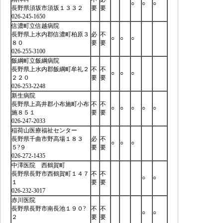
○
○
○
長野県須坂市須坂１３３２
要
要
026-245-1650
信濃町立信越病院
長野県上水内郡信濃町柏原３
必
不
○
○
○
８０
要
要
026-255-3100
飯綱町立飯綱病院
長野県上水内郡飯綱町牟礼２
不
不
○
○
○
２２０
要
要
026-253-2248
新生病院
長野県上高井郡小布施町小布
不
不
○
○
○
○
○
施８５１
要
要
026-247-2033
稲荷山医療福祉センター
長野県千曲市野高場１８３
必
不
○
○
○
５?９
要
要
026-272-1435
中澤医院 西鶴賀町
長野県長野市西鶴賀町１４７
不
不
○
○
１
要
要
026-232-3017
赤川医院
長野県長野市南長池１９０?
不
不
○
○
２
要
要