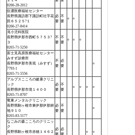
0266-28-2012
信濃医療福祉センター
長野県諏訪郡下諏訪町社字花
必
不
○
○
田６５２５?１
要
要
0266-27-8414
滝小児科医院
長野県伊那市西町５７５３?
不
不
○
○
○
３
要
要
0265-71-5250
富士見高原医療福祉センター
みすず診療所
不
必
長野県伊那市美篶（みすず）
○
要
要
7793-1
0265-71-5556
アルプスこころの健康クリニ
ック
必
不
○
○
○
○
長野県伊那市境１４００
要
要
0265-71-8707
竜東メンタルクリニック
長野県駒ヶ根市東伊那伊那耕
必
不
○
地９１０
要
要
0265-83-5177
なごみの森こころのクリニッ
ク
必
必
長野県駒ヶ根市赤穂１４６２
○
○
要
要