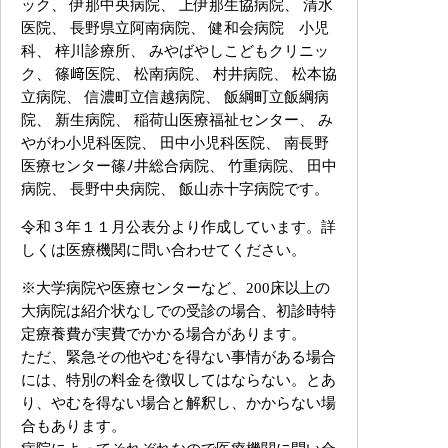
ック、 伊那中央病院、 上伊那生協病院、 清水
医院、 長野県立阿南病院、 健和会病院 小児
科、 梓川診療所、 みやばやしこどもクリニッ
ク、 篠﨑医院、 松南病院、 村井病院、 松本協
立病院、 信濃町立信越病院、 飯綱町立飯綱病
院、 新生病院、 稲荷山医療福祉センター、 み
やがわ小児科医院、 田中小児科医院、 南長野
医療センター篠ﾉ井総合病院、 竹重病院、 田中
病院、 長野中央病院、 飯山赤十字病院です。
令和３年１１月公表分より作成しています。詳
しくは医療機関に問い合わせてください。
※大学病院や医療センターなど、200床以上の
大病院は紹介状なしでの受診の場合、初診時特
定療養費が実費でかかる場合があります。
ただ、緊急その他やむを得ない事情がある場合
には、特別の料金を徴収してはならない。とあ
り、やむを得ない場合と解釈し、かからない場
合もあります。