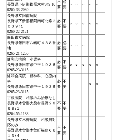
不
必
長野県下伊那郡喬木村849-10
○
○
○
○
○
要
要
0265-33-2030
長野県立阿南病院
長野県下伊那郡阿南町北條２
必
不
○
○
○
○
○
００９?１
要
要
0260-22-2121
飯田市立病院
長野県飯田市八幡町４３８番
必
必
○
○
○
地
要
要
0265-21-1255
健和会病院 小児科
必
不
長野県飯田市鼎中平１９３６
○
○
○
○
○
要
要
0265-23-3115
健和会病院 精神科、心療内
科
必
不
○
○
長野県飯田市鼎中平１９３６
要
要
0265-23-3115
古根医院 相談のみ治療なし
長野県木曽郡大桑村長野２８
不
不
６８?１
要
要
0264-55-1188
長野県立木曽病院 相談員対
応のみ
不
不
長野県木曽郡木曽町福島６６
要
要
１３?４