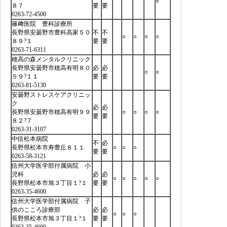
○
８７
要
要
0263-72-4500
篠﨑医院 豊科診療所
長野県安曇野市豊科高家５０
不
不
○
○
○
○
８９?１
要
要
0263-71-6311
穂高の森メンタルクリニック
長野県安曇野市穂高有明８０
必
必
○
○
５９?１１
要
要
0263-81-5130
安曇野ストレスケアクリニッ
ク
必
必
長野県安曇野市穂高有明９９
○
○
○
○
要
要
８２?７
0263-31-3107
中信松本病院
不
必
長野県松本市寿豊丘８１１
○
○
○
要
要
0263-58-3121
信州大学医学部付属病院 小
児科
必
必
○
○
○
○
○
長野県松本市旭３丁目１?１
要
要
0263-35-4600
信州大学医学部付属病院 子
供のこころ診療部
必
必
○
○
○
長野県松本市旭３丁目１?１
要
要
0263-35-4600