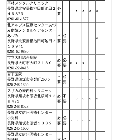
平林メンタルクリニック
長野県北安曇郡池田町池田２
必
○
○
○
○
４６３?３
要
0261-61-1577
北アルプス医療センターあづ
み病院メンタルケアセンター
あづみ
不
必
○
長野県北安曇郡池田町池田３
要
要
１６９?１
0261-62-9830
市立大町総合病院
必
必
長野県大町市大町３１３０
○
○
○
要
要
0261-22-0415
宮下医院
不
必
長野県須坂市高梨町260-5
○
○
○
要
要
026-248-1355
スザカ心療内科クリニック
長野県須坂市須坂北横町１２
必
不
○
○
○
○
９４?１
要
要
026-248-8528
長野県立信州医療センター
小児科
必
必
○
○
○
○
長野県須坂市須坂１３３２
要
要
026-245-1650
長野県立信州医療センター
精神科
不
必