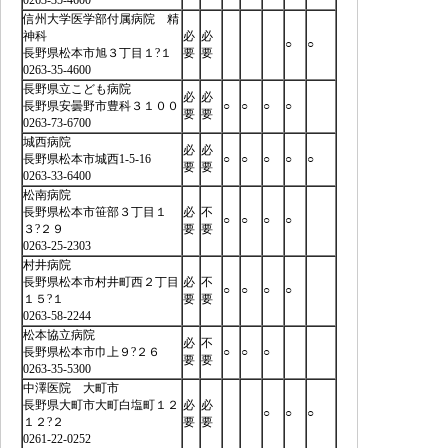
信州大学医学部付属病院 精
神科
必
必
○
○
長野県松本市旭３丁目１?１
要
要
0263-35-4600
長野県立こども病院
必
必
長野県安曇野市豊科３１００
○
○
○
○
要
要
0263-73-6700
城西病院
必
必
長野県松本市城西1-5-16
○
○
○
○
○
要
要
0263-33-6400
松南病院
長野県松本市笹部３丁目１
必
不
○
○
○
○
３?２９
要
要
0263-25-2303
村井病院
長野県松本市村井町西２丁目
必
不
○
○
○
○
１５?１
要
要
0263-58-2244
松本協立病院
必
不
長野県松本市巾上９?２６
○
○
○
要
要
0263-35-5300
中澤医院 大町市
長野県大町市大町白塩町１２
必
必
○
○
○
１２?２
要
要
0261-22-0252