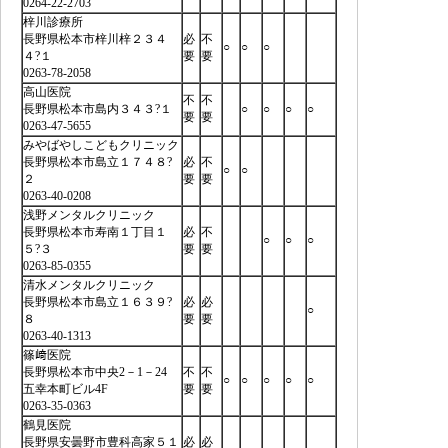
0264-22-2703
梓川診療所
長野県松本市梓川梓２３４
必
不
○
○
○
４?１
要
要
0263-78-2058
高山医院
不
不
長野県松本市島内３４３?１
○
○
○
○
要
要
0263-47-5655
みやばやしこどもクリニック
長野県松本市島立１７４８?
必
不
○
○
２
要
要
0263-40-0208
浅野メンタルクリニック
長野県松本市寿南１丁目１
必
不
○
○
○
５?３
要
要
0263-85-0355
清水メンタルクリニック
長野県松本市島立１６３９?
必
必
○
８
要
要
0263-40-1313
篠﨑医院
長野県松本市中央2－1－24
不
不
○
○
○
○
○
五幸本町ビル4F
要
要
0263-35-0363
鶴見医院
長野県安曇野市豊科高家５１
必
必