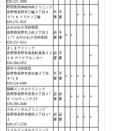
026-221-1000
野田医院神経内科クリニック
長野県長野市三輪５丁目４
不
不
○
○
○
３?１８ ドラティ三輪
要
要
026-235-5631
みやがわ小児科医院
長野県長野市上松２丁目２
必
不
○
○
１?７ みやがわ小児科医院
要
要
026-231-5012
ましまクリニック
長野県長野市真島町真島２２
必
不
○
０９ デイケアセンター
要
要
026-284-2052
田中小児科医院
長野県長野市差出南２丁目
不
不
○
○
○
○
○
９?１８
要
要
026-224-4388
福嶋メンタルクリニック
長野県長野市若里６丁目１?
必
必
○
○
○
○
６ ベルウィング２F
要
要
026-268-1840
小出メンタルクリニック
長野県長野市檀田２丁目１?
必
必
○
○
○
１
要
要
026-217-2250
ドイルメンタルクリニック